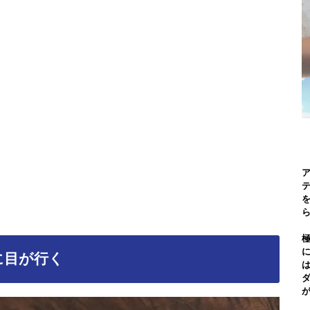
を
に目が行く