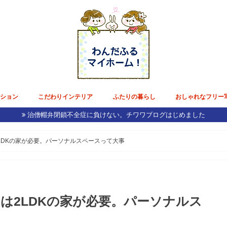
ンション
こだわりインテリア
ふたりの暮らし
おしゃれなフリー
治僧帽弁閉鎖不全症に負けない。チワワブログはじめました
ョン生活
購入記録
収納
ーン
インテリア／家具
内装リフォーム
テーブルウェア
電化製品
雑貨
花のある毎日
好きなモノ・コト・ミセ
節約術
チワワブログ
東京デート
日本国内旅行
ひねくれ美容
ホテル雅叙園東京で披露宴準備
モルディブ挙式&ドバイ新婚旅行
LDKの家が必要。パーソナルスペースって大事
は2LDKの家が必要。パーソナルス