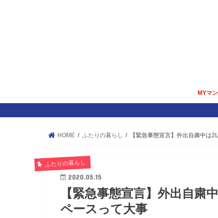
MYマ
マンシ
内覧＆
掃除／
住宅ロ
HOME
ふたりの暮らし
【緊急事態宣言】外出自粛中は2
ふたりの暮らし
2020.05.15
【緊急事態宣言】外出自粛中
ペースって大事