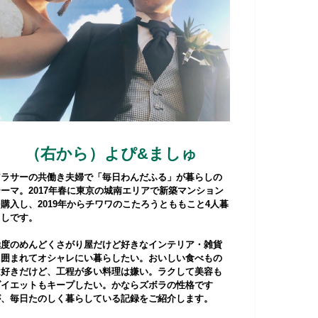
（右から）よぴ&ましゅ
アラサーの共働き夫婦で「毎日わんだふる」が暮らしの
テーマ。2017年春に東京の城南エリアで新築マンション
購入し、2019年からチワワのこたろうとももこと4人暮
らしです。
極度のめんどくさがり屋だけど好きなインテリア・雑貨
に囲まれてオシャレにい暮らしたい。おいしい食べもの
は好きだけど、工程が多い料理は嫌い。ラクして美容も
ダイエットもキープしたい。かならズボラの性格です
が、毎日たのしく暮らしている記録をご紹介します。