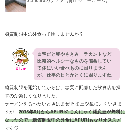
Standardのソファ【青山ショールーム】
糖質制限中の外食って困りませんか？
自宅だと卵やささみ、ラカントなど
比較的ヘルシーなものを備蓄してい
て体にいい食べものに困りません
ましゅ
が、仕事の日とかとくに困りますね
糖質制限を開始してからは、糖質に配慮した飲食店を探
すのが楽しくなりました。
ラーメンを食べたいときはまぜそば 三ツ星によくいきま
すが、
2018年8月からAFURIのこんにゃく麺変更が無料に
なったので、糖質制限中の外食にAFURIもなりオススメ
です♡