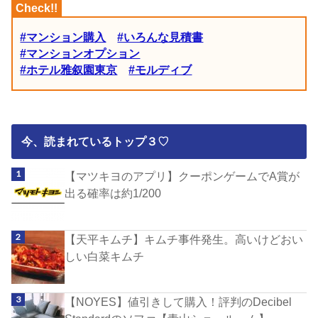
#マンション購入
#いろんな見積書
#マンションオプション
#ホテル雅叙園東京
#モルディブ
今、読まれているトップ３♡
【マツキヨのアプリ】クーポンゲームでA賞が
出る確率は約1/200
【天平キムチ】キムチ事件発生。高いけどおい
しい白菜キムチ
【NOYES】値引きして購入！評判のDecibel