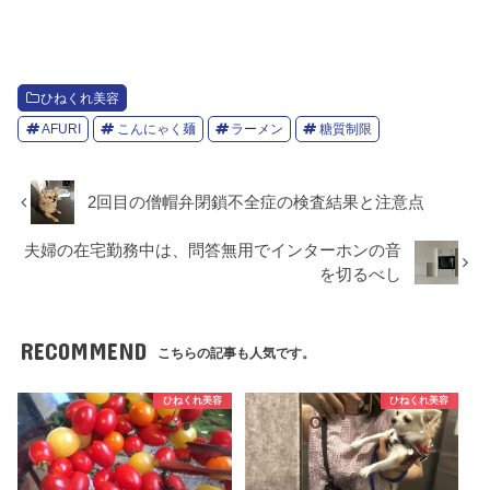
ひねくれ美容
AFURI
こんにゃく麺
ラーメン
糖質制限
2回目の僧帽弁閉鎖不全症の検査結果と注意点
夫婦の在宅勤務中は、問答無用でインターホンの音
を切るべし
RECOMMEND
こちらの記事も人気です。
ひねくれ美容
ひねくれ美容