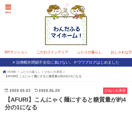
menu
MYマンション
こだわりインテリア
ふたりの暮らし
おしゃれな
治僧帽弁閉鎖不全症に負けない。チワワブログはじめました
HOME
ふたりの暮らし
ひねくれ美容
【AFURI】こんにゃく麺にすると糖質量が約4分の1になる
2020.05.03
2020.06.20
ひねくれ美容
【AFURI】こんにゃく麺にすると糖質量が約4
分の1になる