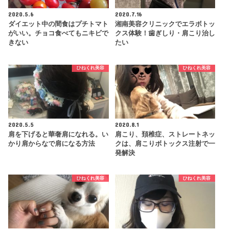
2020.5.6
2020.7.16
ダイエット中の間食はプチトマト
湘南美容クリニックでエラボトッ
がいい。チョコ食べてもニキビで
クス体験！歯ぎしり・肩こり治し
きない
たい
ひねくれ美容
ひねくれ美容
2020.5.5
2020.8.1
肩を下げると華奢肩になれる。い
肩こり、頚椎症、ストレートネッ
かり肩からなで肩になる方法
クは、肩こりボトックス注射で一
発解決
ひねくれ美容
ひねくれ美容