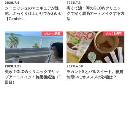
2020.7.9
2020.7.3
ジーニッシュのマニキュアが速
痛くて涙！噂のGLOWクリニッ
乾、ぷっくり仕上がりでかわいい
クで安く眉毛アートメイクする方
【Genish…
法
ひねくれ美容
ひねくれ美容
2020.9.25
2020.4.30
失敗？GLOWクリニックでリッ
ラカントSとパルスイート。糖質
プアートメイク！施術後経過（1
制限中にオススメの砂糖は？
回目）