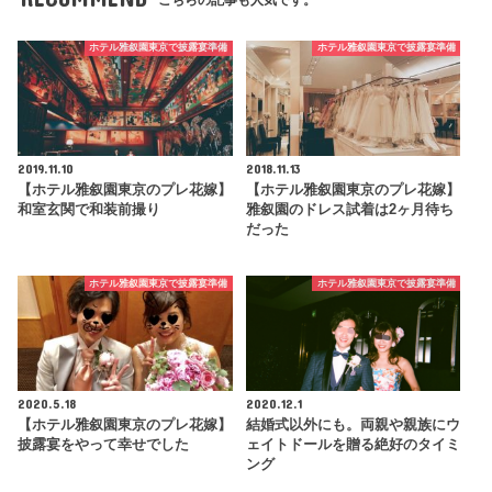
こちらの記事も人気です。
ホテル雅叙園東京で披露宴準備
ホテル雅叙園東京で披露宴準備
2019.11.10
2018.11.13
【ホテル雅叙園東京のプレ花嫁】
【ホテル雅叙園東京のプレ花嫁】
和室玄関で和装前撮り
雅叙園のドレス試着は2ヶ月待ち
だった
ホテル雅叙園東京で披露宴準備
ホテル雅叙園東京で披露宴準備
2020.5.18
2020.12.1
【ホテル雅叙園東京のプレ花嫁】
結婚式以外にも。両親や親族にウ
披露宴をやって幸せでした
ェイトドールを贈る絶好のタイミ
ング