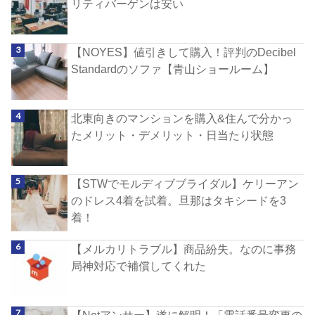
リティバーゲンは安い
【NOYES】値引きして購入！評判のDecibel
Standardのソファ【青山ショールーム】
北東向きのマンションを購入&住んで分かっ
たメリット・デメリット・日当たり状態
【STWでモルディブブライダル】ケリーアン
のドレス4着を試着。旦那はタキシードを3
着！
【メルカリトラブル】商品紛失。なのに事務
局神対応で補償してくれた
【Netアンサー】遂に解明！「電話番号変更の