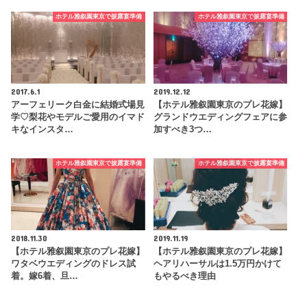
ホテル雅叙園東京で披露宴準備
ホテル雅叙園東京で披露宴準備
2017.6.1
2019.12.12
アーフェリーク白金に結婚式場見
【ホテル雅叙園東京のプレ花嫁】
学♡梨花やモデルご愛用のイマド
グランドウエディングフェアに参
キなインスタ…
加すべき3つ…
ホテル雅叙園東京で披露宴準備
ホテル雅叙園東京で披露宴準備
2018.11.30
2019.11.19
【ホテル雅叙園東京のプレ花嫁】
【ホテル雅叙園東京のプレ花嫁】
ワタベウエディングのドレス試
ヘアリハーサルは1.5万円かけて
着。嫁6着、旦…
もやるべき理由