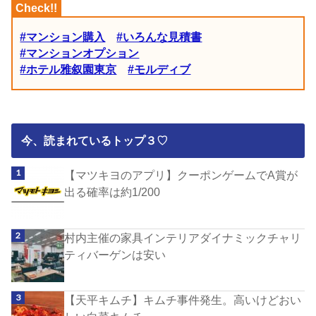
#マンション購入
#いろんな見積書
#マンションオプション
#ホテル雅叙園東京
#モルディブ
今、読まれているトップ３♡
【マツキヨのアプリ】クーポンゲームでA賞が
出る確率は約1/200
村内主催の家具インテリアダイナミックチャリ
ティバーゲンは安い
【天平キムチ】キムチ事件発生。高いけどおい