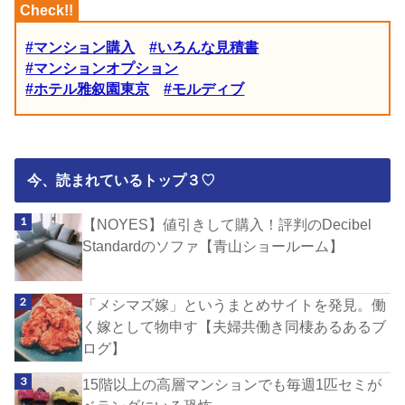
#マンション購入
#いろんな見積書
#マンションオプション
#ホテル雅叙園東京
#モルディブ
今、読まれているトップ３♡
【NOYES】値引きして購入！評判のDecibel
Standardのソファ【青山ショールーム】
「メシマズ嫁」というまとめサイトを発見。働
く嫁として物申す【夫婦共働き同棲あるあるブ
ログ】
15階以上の高層マンションでも毎週1匹セミが