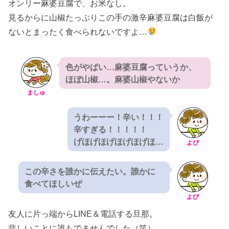
オンリー麻婆豆腐で、お米なし。
見るからに山椒たっぷりこの手の激辛麻婆豆腐は白飯が
ないとまったく食べられないですよ…
色がやばい…麻婆豆腐っていうか、
ほぼ山椒…。麻婆山椒やないか
ましゅ
うわーーー！辛い！！！
辛すぎる！！！！！
げほげほげほげほげほ…
よぴ
この辛さを誰かに伝えたい。誰かに
食べてほしいぜ
よぴ
友人に片っ端からLINE＆電話する旦那。
悲しいことに誰もでませんでした（笑）。