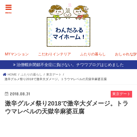
menu
MYマンション
こだわりインテリア
ふたりの暮らし
おしゃれな
治僧帽弁閉鎖不全症に負けない。チワワブログはじめました
HOME
ふたりの暮らし
東京デート
激辛グルメ祭り2018で激辛大ダメージ。トラウマレベルの天獄辛麻婆豆腐
2018.08.31
東京デート
激辛グルメ祭り2018で激辛大ダメージ。トラ
ウマレベルの天獄辛麻婆豆腐