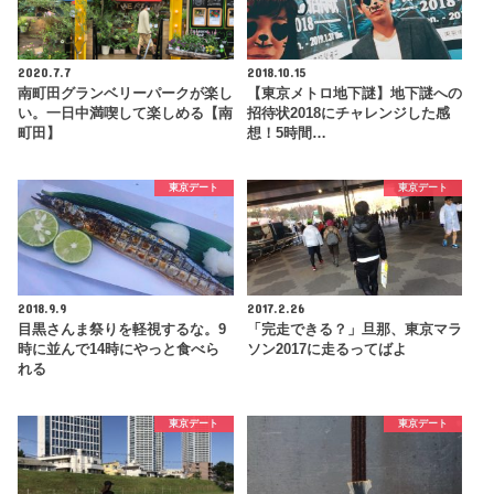
2020.7.7
2018.10.15
南町田グランベリーパークが楽し
【東京メトロ地下謎】地下謎への
い。一日中満喫して楽しめる【南
招待状2018にチャレンジした感
町田】
想！5時間…
東京デート
東京デート
2018.9.9
2017.2.26
目黒さんま祭りを軽視するな。9
「完走できる？」旦那、東京マラ
時に並んで14時にやっと食べら
ソン2017に走るってばよ
れる
東京デート
東京デート