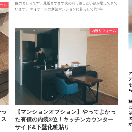
嫁のましゅです。最近ますます夫の引っ越したい欲が増えてきて
ーム
います。 マイホームの新築マンションに暮らして約2年…
内装リフォーム
を
かっ
【マンションオプション】やってよかっ
レス
た有償の内装3位！キッチンカウンター
サイド&下壁化粧貼り