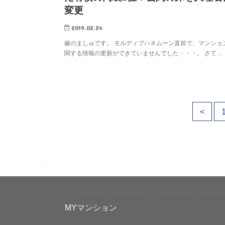
変更
2019.02.24
嫁のましゅです。 モルディブハネムーン直前で、マンショ
関する情報の更新ができていませんでした・・・。 さて…
<
MYマンション