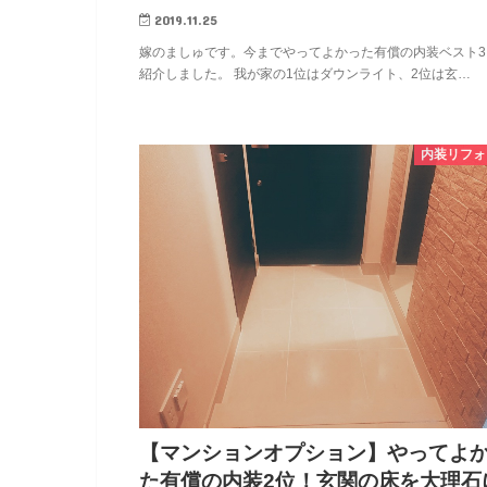
2019.11.25
嫁のましゅです。今までやってよかった有償の内装ベスト3
紹介しました。 我が家の1位はダウンライト、2位は玄…
内装リフォ
【マンションオプション】やってよ
た有償の内装2位！玄関の床を大理石