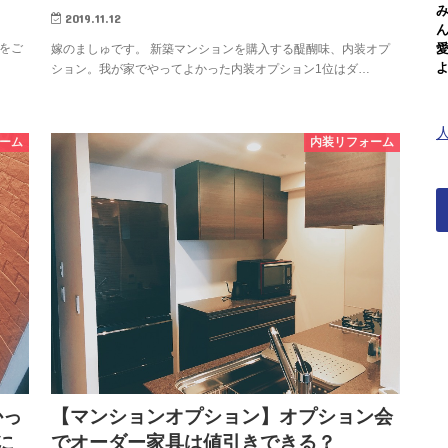
2019.11.12
をご
嫁のましゅです。 新築マンションを購入する醍醐味、内装オプ
ション。我が家でやってよかった内装オプション1位はダ…
ーム
内装リフォーム
かっ
【マンションオプション】オプション会
に
でオーダー家具は値引きできる？