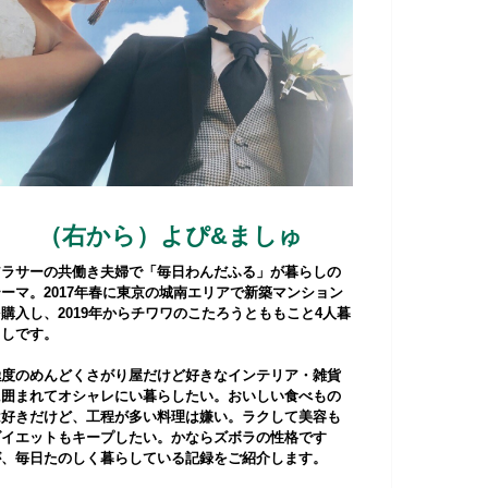
（右から）よぴ&ましゅ
アラサーの共働き夫婦で「毎日わんだふる」が暮らしの
テーマ。2017年春に東京の城南エリアで新築マンション
購入し、2019年からチワワのこたろうとももこと4人暮
らしです。
極度のめんどくさがり屋だけど好きなインテリア・雑貨
に囲まれてオシャレにい暮らしたい。おいしい食べもの
は好きだけど、工程が多い料理は嫌い。ラクして美容も
ダイエットもキープしたい。かならズボラの性格です
が、毎日たのしく暮らしている記録をご紹介します。