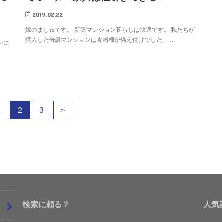
2019.02.22
嫁のましゅです。 新築マンション暮らしは快適です。 私たちが
購入した分譲マンションは食器棚が備え付けでした。 …
ンに
1
2
3
>
検索に頼る？
人気