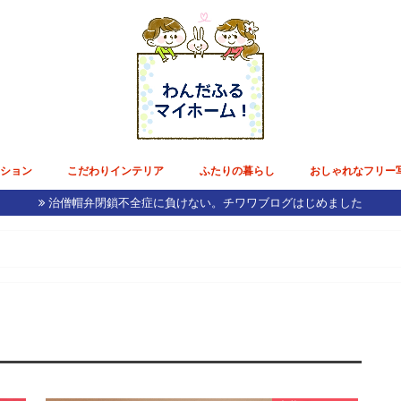
ンション
こだわりインテリア
ふたりの暮らし
おしゃれなフリー
治僧帽弁閉鎖不全症に負けない。チワワブログはじめました
ョン生活
購入記録
収納
ーン
インテリア／家具
内装リフォーム
テーブルウェア
電化製品
雑貨
花のある毎日
好きなモノ・コト・ミセ
節約術
チワワブログ
東京デート
日本国内旅行
ひねくれ美容
ホテル雅叙園東京で披露宴準備
モルディブ挙式&ドバイ新婚旅行