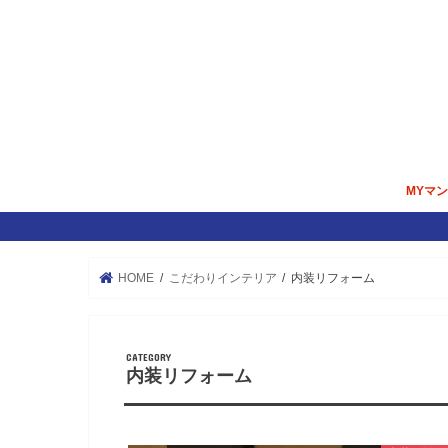
MYマ
マンシ
内覧＆
掃除／
住宅ロ
HOME
こだわりインテリア
内装リフォーム
内装リフォーム