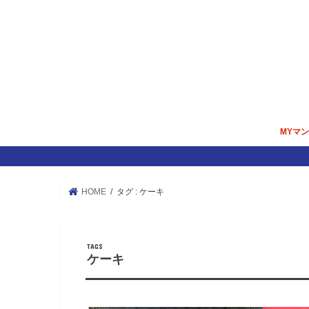
MYマ
マンシ
内覧＆
掃除／
住宅ロ
HOME
タグ : ケーキ
ケーキ