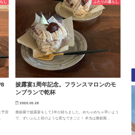
らし
ふたりの暮らし
8
披露宴1周年記念。フランスマロンのモ
ンブランで乾杯
2020.05.28
に予習
雅叙園で披露宴をして1年が経ちました。めちゃめちゃ早いよう
…
で、ずいぶんと前のような変なできごと！ 本当は雅叙園…