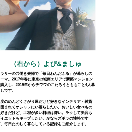
（右から）よぴ&ましゅ
アラサーの共働き夫婦で「毎日わんだふる」が暮らしの
テーマ。2017年春に東京の城南エリアで新築マンション
購入し、2019年からチワワのこたろうとももこと4人暮
らしです。
極度のめんどくさがり屋だけど好きなインテリア・雑貨
に囲まれてオシャレにい暮らしたい。おいしい食べもの
は好きだけど、工程が多い料理は嫌い。ラクして美容も
ダイエットもキープしたい。かならズボラの性格です
が、毎日たのしく暮らしている記録をご紹介します。