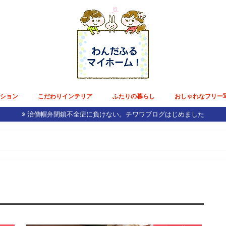
ンション
こだわりインテリア
ふたりの暮らし
おしゃれなフリー
治僧帽弁閉鎖不全症に負けない。チワワブログはじめました
ョン生活
購入記録
収納
ーン
インテリア／家具
内装リフォーム
テーブルウェア
電化製品
雑貨
花のある毎日
好きなモノ・コト・ミセ
節約術
チワワブログ
東京デート
日本国内旅行
ひねくれ美容
ホテル雅叙園東京で披露宴準備
モルディブ挙式&ドバイ新婚旅行