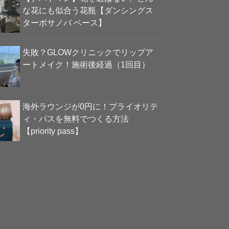
な花にも似合う花瓶【ダンシングス
ターボサノバ ベース】
失敗？GLOWクリニックでリップア
ートメイク！施術後経過（1回目）
海外ラウンジが0円に！プライオリテ
ィ・パスを無料でつくる方法
【priority pass】