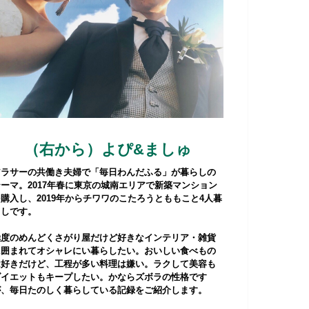
（右から）よぴ&ましゅ
アラサーの共働き夫婦で「毎日わんだふる」が暮らしの
テーマ。2017年春に東京の城南エリアで新築マンション
購入し、2019年からチワワのこたろうとももこと4人暮
らしです。
極度のめんどくさがり屋だけど好きなインテリア・雑貨
に囲まれてオシャレにい暮らしたい。おいしい食べもの
は好きだけど、工程が多い料理は嫌い。ラクして美容も
ダイエットもキープしたい。かならズボラの性格です
が、毎日たのしく暮らしている記録をご紹介します。