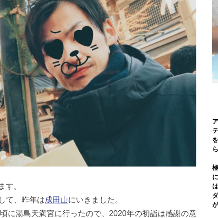
を
ます。
して、昨年は
成田山
にいきました。
秋頃に湯島天満宮に行ったので、2020年の初詣は感謝の意