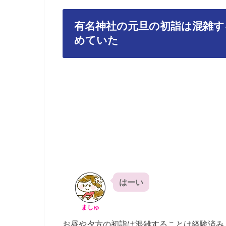
有名神社の元旦の初詣は混雑
めていた
はーい
ましゅ
お昼や夕方の初詣は混雑することは経験済み