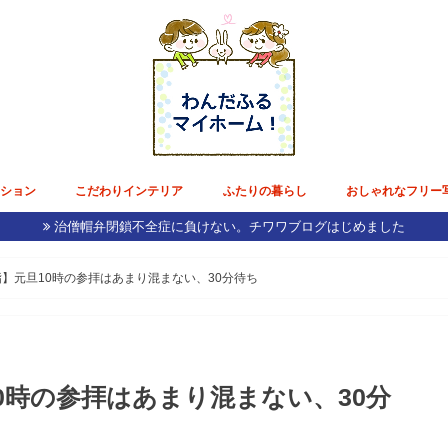
ンション
こだわりインテリア
ふたりの暮らし
おしゃれなフリー
治僧帽弁閉鎖不全症に負けない。チワワブログはじめました
ョン生活
購入記録
収納
ーン
インテリア／家具
内装リフォーム
テーブルウェア
電化製品
雑貨
花のある毎日
好きなモノ・コト・ミセ
節約術
チワワブログ
東京デート
日本国内旅行
ひねくれ美容
ホテル雅叙園東京で披露宴準備
モルディブ挙式&ドバイ新婚旅行
】元旦10時の参拝はあまり混まない、30分待ち
0時の参拝はあまり混まない、30分