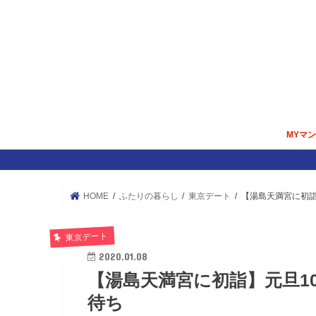
MYマ
マンシ
内覧＆
掃除／
住宅ロ
HOME
ふたりの暮らし
東京デート
【湯島天満宮に初詣
東京デート
2020.01.08
【湯島天満宮に初詣】元旦1
待ち