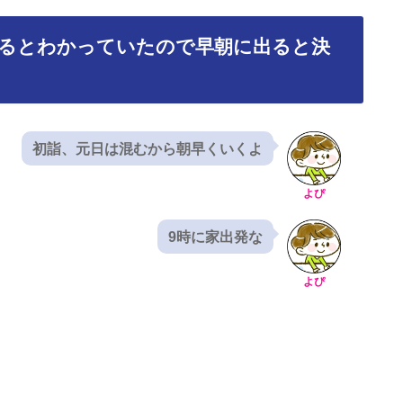
するとわかっていたので早朝に出ると決
初詣、元日は混むから朝早くいくよ
よぴ
9時に家出発な
よぴ
。