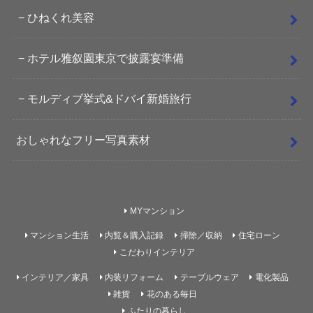
ひねくれ美容
ホテル雅叙園東京で披露宴準備
モルディブ挙式&ドバイ新婚旅行
おしゃれなフリー写真素材
MYマンション
マンション生活
内覧＆購入記録
掃除／収納
住宅ローン
こだわりインテリア
インテリア／家具
内装リフォーム
テーブルウェア
電化製品
雑貨
花のある毎日
ふたりの暮らし