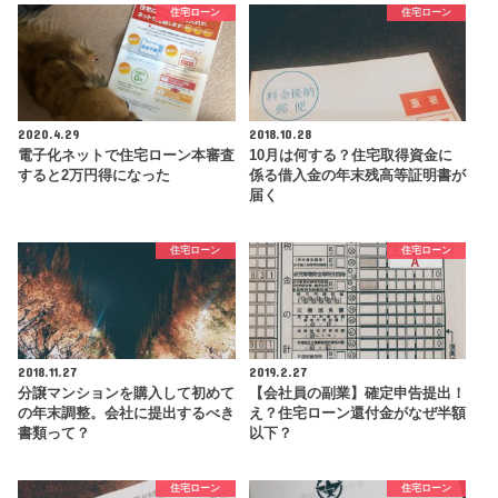
住宅ローン
住宅ローン
2020.4.29
2018.10.28
電子化ネットで住宅ローン本審査
10月は何する？住宅取得資金に
すると2万円得になった
係る借入金の年末残高等証明書が
届く
住宅ローン
住宅ローン
2018.11.27
2019.2.27
分譲マンションを購入して初めて
【会社員の副業】確定申告提出！
の年末調整。会社に提出するべき
え？住宅ローン還付金がなぜ半額
書類って？
以下？
住宅ローン
住宅ローン